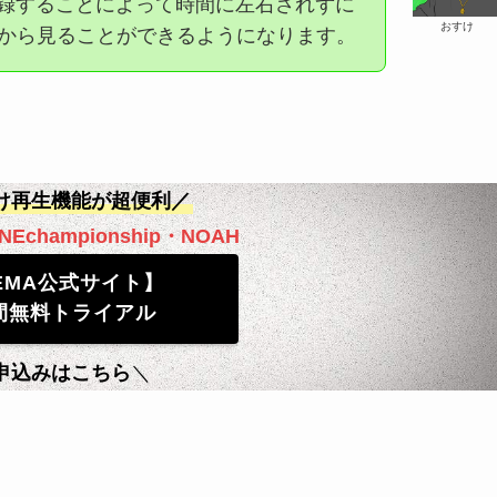
登録することによって時間に左右されずに
おすけ
合から見ることができるようになります。
け再生機能が超便利／
NEchampionship・NOAH
EMA公式サイト】
間無料トライアル
申込みはこちら
＼