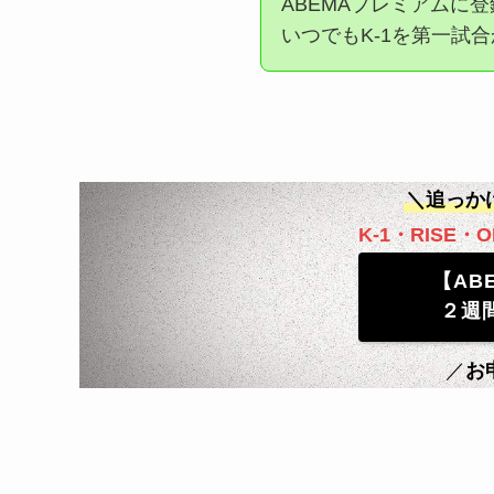
ABEMAプレミアムに
いつでもK-1を第一試
＼追っか
K-1・RISE・O
【AB
２週
／
お